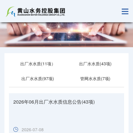
出厂水水质(11项）
出厂水水质(43项)
出厂水水质(97项)
管网水水质(7项)
2026年06月出厂水水质信息公告(43项)
2026-07-08