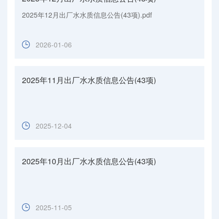
2025年12月出厂水水质信息公告(43项).pdf
2026-01-06
2025年11月出厂水水质信息公告(43项)
2025-12-04
2025年10月出厂水水质信息公告(43项)
2025-11-05