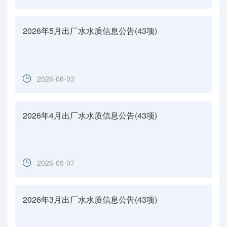
2026年5月出厂水水质信息公告(43项)
2026-06-03
2026年4月出厂水水质信息公告(43项)
2026-05-07
2026年3月出厂水水质信息公告(43项)