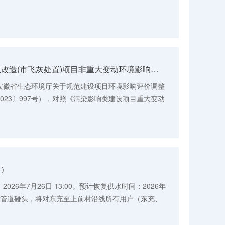
黟县生活垃圾填埋库区应急改造(市飞灰处置)项目非重大变动环境影响分析说明公示
的《安徽省生态环境厅关于规范建设项目环境影响评价调整
023〕997号），对照《污染影响类建设项目重大变动
020〕688号），特向社会公示...
日）
26年7月26日 13:00。预计恢复供水时间：2026年
围：因管道碰头，将对东充至上前村沿线所有用户（东充、
资村、京村、胡村、社塘、霞...