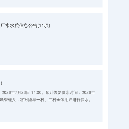
.19出厂水水质信息公告(11项)
日）
26年7月23日 14:00。预计恢复供水时间：2026年
围：因断管碰头，将对隆阜一村、二村全体用户进行停水。
准备，工程完工可能提前通水...